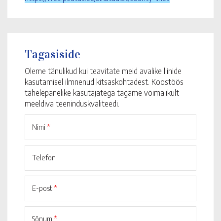
Tagasiside
Oleme tänulikud kui teavitate meid avalike liinide
kasutamisel ilmnenud kitsaskohtadest. Koostöös
tähelepanelike kasutajatega tagame võimalikult
meeldiva teeninduskvaliteedi.
Nimi
*
Telefon
E-post
*
Sõnum
*