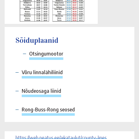
Sõiduplaanid
Otsingumootor
Võru linnalähiliinid
Nõudeosaga liinid
Rong-Buss-Rong seosed
https://web.peatus.ee/aikataulut/county-lines