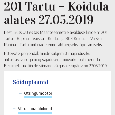
201 Tartu – Koidula
alates 27.05.2019
Eesti Buss OÜ esitas Maanteeametile avalduse liinide nr 201
Tartu – Räpina – Värska – Koidula ja 803 Koidula – Värska –
Räpina – Tartu liinilubade ennetähtaegseks lõpetamiseks.
Ettevõte põhjendab liinide sulgemist majandusliku
mittetasuvusega ning vajadusega liinivõrku optimeerida.
Eelnimetatud liinide viimane käigusolekupäev on 27.05.2019
Sõiduplaanid
Otsingumootor
Võru linnalähiliinid