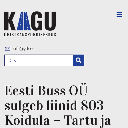
info@ytk.ee
Eesti Buss OÜ
sulgeb liinid 803
Koidula – Tartu ja