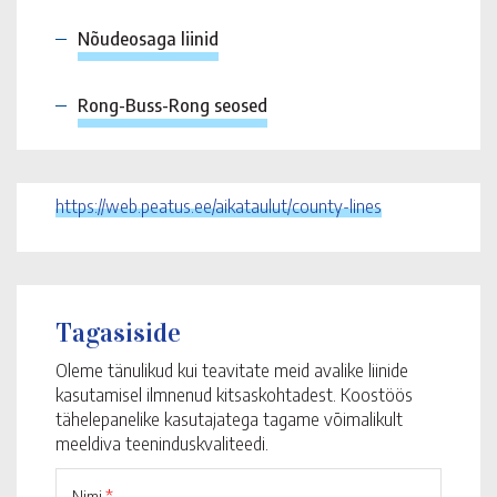
Nõudeosaga liinid
Rong-Buss-Rong seosed
https://web.peatus.ee/aikataulut/county-lines
Tagasiside
Oleme tänulikud kui teavitate meid avalike liinide
kasutamisel ilmnenud kitsaskohtadest. Koostöös
tähelepanelike kasutajatega tagame võimalikult
meeldiva teeninduskvaliteedi.
Nimi
*