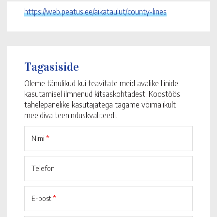
https://web.peatus.ee/aikataulut/county-lines
Tagasiside
Oleme tänulikud kui teavitate meid avalike liinide
kasutamisel ilmnenud kitsaskohtadest. Koostöös
tähelepanelike kasutajatega tagame võimalikult
meeldiva teeninduskvaliteedi.
Nimi
*
Telefon
E-post
*