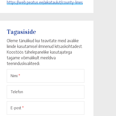
https://web.peatus.ee/aikataulut/county-lines
Tagasiside
Oleme tänulikud kui teavitate meid avalike
liinide kasutamisel ilmnenud kitsaskohtadest.
Koostöös tähelepanelike kasutajatega
tagame võimalikult meeldiva
teeninduskvaliteedi.
Nimi
*
Telefon
E-post
*