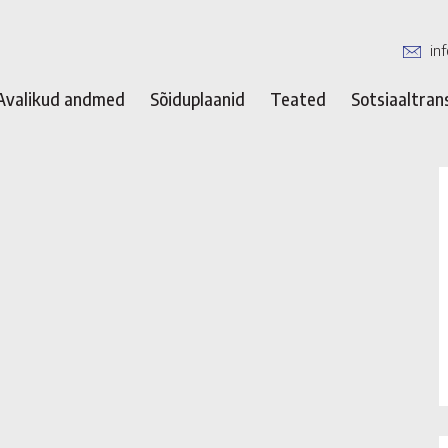
in
Avalikud andmed
Sõiduplaanid
Teated
Sotsiaaltran