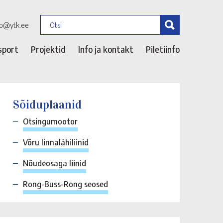
fo@ytk.ee
sport
Projektid
Info ja kontakt
Piletiinfo
Sõiduplaanid
Otsingumootor
Võru linnalähiliinid
Nõudeosaga liinid
Rong-Buss-Rong seosed