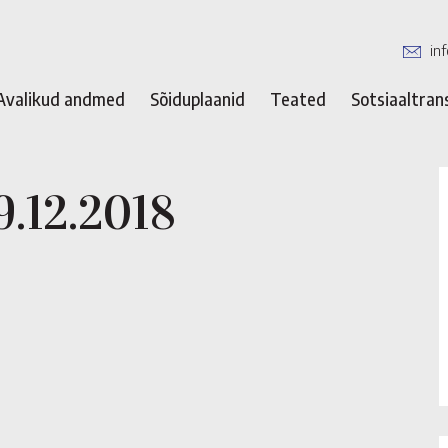
in
Avalikud andmed
Sõiduplaanid
Teated
Sotsiaaltran
9.12.2018