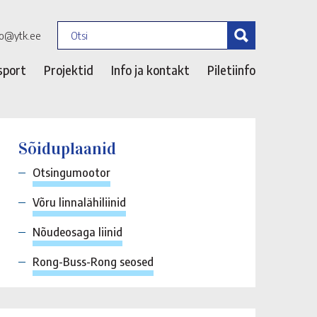
fo@ytk.ee
sport
Projektid
Info ja kontakt
Piletiinfo
Sõiduplaanid
Otsingumootor
Võru linnalähiliinid
Nõudeosaga liinid
Rong-Buss-Rong seosed