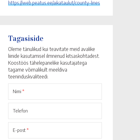
https://web.peatus.ee/aikataulut/county-lines
Tagasiside
Oleme tänulikud kui teavitate meid avalike
liinide kasutamisel ilmnenud kitsaskohtadest.
Koostöös tähelepanelike kasutajatega
tagame võimalikult meeldiva
teeninduskvaliteedi.
Nimi
*
Telefon
E-post
*