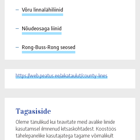
Võru linnalähiliinid
Nõudeosaga liinid
Rong-Buss-Rong seosed
https://web.peatus.ee/aikataulut/county-lines
Tagasiside
Oleme tänulikud kui teavitate meid avalike liinide
kasutamisel ilmnenud kitsaskohtadest. Koostöös
tähelepanelike kasutajatega tagame võimalikult