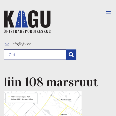
info@ytk.ee
liin 108 marsruut