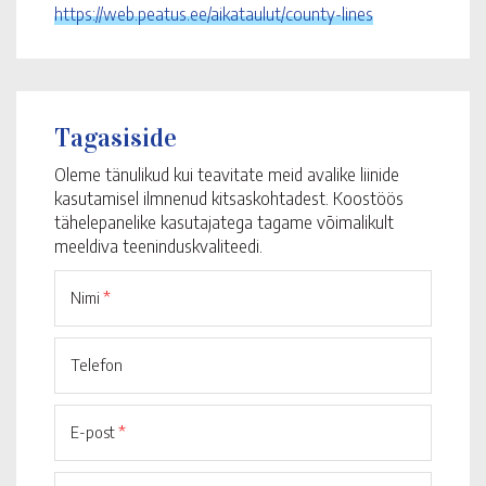
https://web.peatus.ee/aikataulut/county-lines
Tagasiside
Oleme tänulikud kui teavitate meid avalike liinide
kasutamisel ilmnenud kitsaskohtadest. Koostöös
tähelepanelike kasutajatega tagame võimalikult
meeldiva teeninduskvaliteedi.
Nimi
*
Telefon
E-post
*