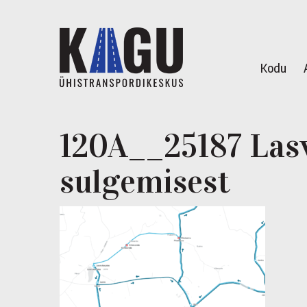
Kodu
120A__25187 Lasv
sulgemisest