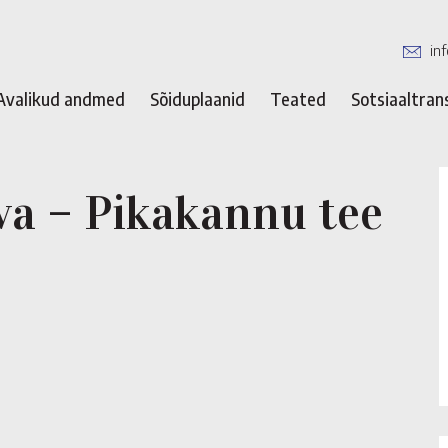
in
Avalikud andmed
Sõiduplaanid
Teated
Sotsiaaltran
a – Pikakannu tee