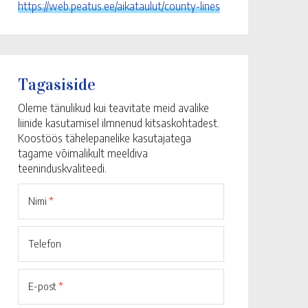
https://web.peatus.ee/aikataulut/county-lines
Tagasiside
Oleme tänulikud kui teavitate meid avalike
liinide kasutamisel ilmnenud kitsaskohtadest.
Koostöös tähelepanelike kasutajatega
tagame võimalikult meeldiva
teeninduskvaliteedi.
Nimi
*
Telefon
E-post
*