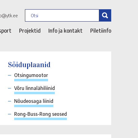
fo@ytk.ee
sport
Projektid
Info ja kontakt
Piletiinfo
Sõiduplaanid
Otsingumootor
Võru linnalähiliinid
Nõudeosaga liinid
Rong-Buss-Rong seosed