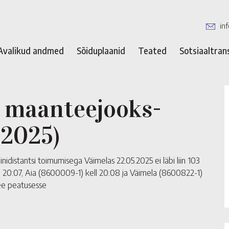
in
Avalikud andmed
Sõiduplaanid
Teated
Sotsiaaltran
a maanteejooks-
.2025)
istantsi toimumisega Väimelas 22.05.2025 ei läbi liin 103
l 20:07, Aia (8600009-1) kell 20:08 ja Väimela (8600822-1)
tee peatusesse