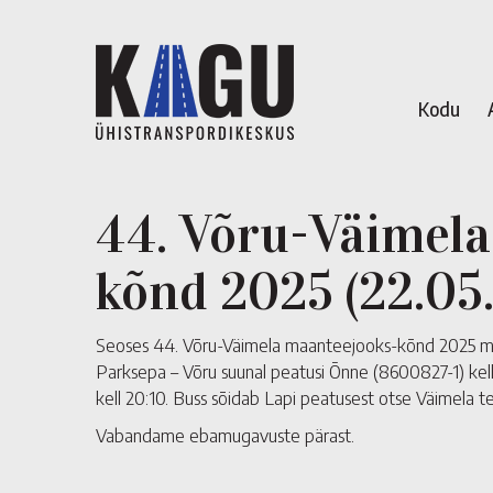
Kodu
44. Võru-Väimel
kõnd 2025 (22.05
Seoses 44. Võru-Väimela maanteejooks-kõnd 2025 minid
Parksepa – Võru suunal peatusi Õnne (8600827-1) kel
kell 20:10. Buss sõidab Lapi peatusest otse Väimela 
Vabandame ebamugavuste pärast.