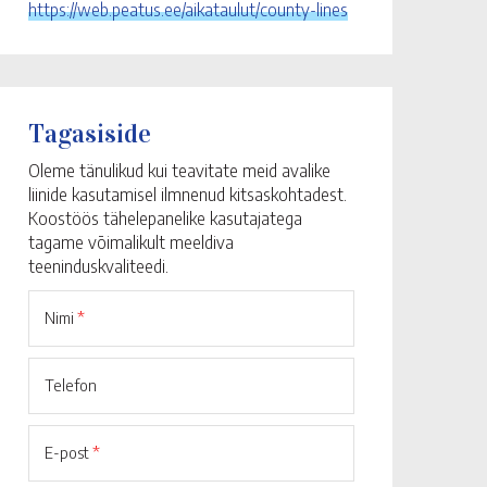
https://web.peatus.ee/aikataulut/county-lines
Tagasiside
Oleme tänulikud kui teavitate meid avalike
liinide kasutamisel ilmnenud kitsaskohtadest.
Koostöös tähelepanelike kasutajatega
tagame võimalikult meeldiva
teeninduskvaliteedi.
Nimi
*
Telefon
E-post
*