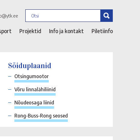
fo@ytk.ee
sport
Projektid
Info ja kontakt
Piletiinfo
Sõiduplaanid
Otsingumootor
Võru linnalähiliinid
Nõudeosaga liinid
Rong-Buss-Rong seosed