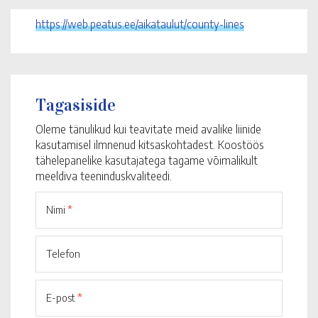
https://web.peatus.ee/aikataulut/county-lines
Tagasiside
Oleme tänulikud kui teavitate meid avalike liinide
kasutamisel ilmnenud kitsaskohtadest. Koostöös
tähelepanelike kasutajatega tagame võimalikult
meeldiva teeninduskvaliteedi.
Nimi
*
Telefon
E-post
*