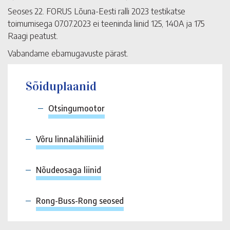
Seoses 22. FORUS Lõuna-Eesti ralli 2023 testikatse
toimumisega 07.07.2023 ei teeninda liinid 125, 140A ja 175
Raagi peatust.
Vabandame ebamugavuste pärast.
Sõiduplaanid
Otsingumootor
Võru linnalähiliinid
Nõudeosaga liinid
Rong-Buss-Rong seosed