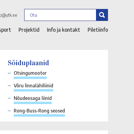
fo@ytk.ee
sport
Projektid
Info ja kontakt
Piletiinfo
Sõiduplaanid
Otsingumootor
Võru linnalähiliinid
Nõudeosaga liinid
Rong-Buss-Rong seosed