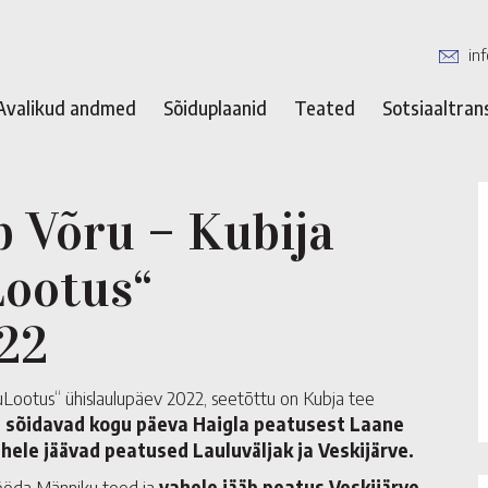
in
Avalikud andmed
Sõiduplaanid
Teated
Sotsiaaltran
b Võru – Kubija
Lootus“
22
duLootus“ ühislaulupäev 2022, seetõttu on Kubja tee
08 sõidavad kogu päeva Haigla peatusest Laane
le jäävad peatused Lauluväljak ja Veskijärve.
öda Männiku teed ja
vahele jääb peatus Veskijärve
.