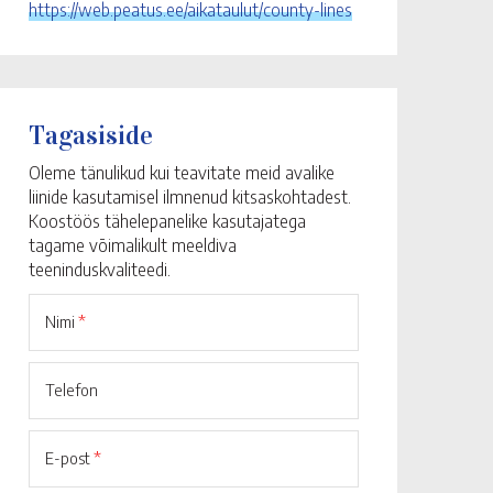
https://web.peatus.ee/aikataulut/county-lines
Tagasiside
Oleme tänulikud kui teavitate meid avalike
liinide kasutamisel ilmnenud kitsaskohtadest.
Koostöös tähelepanelike kasutajatega
tagame võimalikult meeldiva
teeninduskvaliteedi.
Nimi
*
Telefon
E-post
*