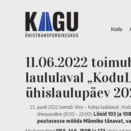
Kodu
11.06.2022 toimu
laululaval „Kodu
ühislaulupäev 20
juunil 2022 toimub Võru – Kubija laululaval „Ko
ühesuunaline (8:00 – 23:00).
Liinid 103 ja 1
peatusesse mööda Männiku tänavat, vahe
Maakonnaliinid
115A, 146, 150B ja 173
sõidavad mö