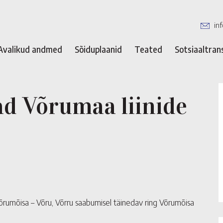
in
Avalikud andmed
Sõiduplaanid
Teated
Sotsiaaltran
ad Võrumaa liinide
õrumõisa – Võru, Võrru saabumisel täinedav ring Võrumõisa