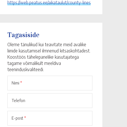
https://web.peatus.ee/aikataulut/county-lines
Tagasiside
Oleme tänulikud kui teavitate meid avalike
liinide kasutamisel ilmnenud kitsaskohtadest.
Koostöös tähelepanelike kasutajatega
tagame võimalikult meeldiva
teeninduskvaliteedi.
Nimi
*
Telefon
E-post
*