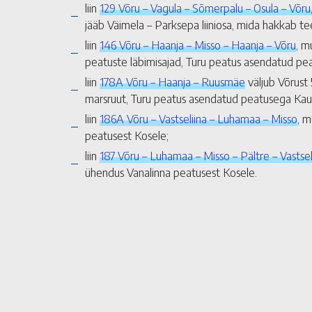
liin
129 Võru – Vagula – Sõmerpalu – Osula – Võru
jääb Väimela – Parksepa liiniosa, mida hakkab te
liin
146 Võru – Haanja – Misso – Haanja – Võru
, m
peatuste läbimisajad, Turu peatus asendatud p
liin
178A Võru – Haanja – Ruusmäe
väljub Võrust 
marsruut, Turu peatus asendatud peatusega Ka
liin
186A Võru – Vastseliina – Luhamaa – Misso
, m
peatusest Kosele;
liin
187 Võru – Luhamaa – Misso – Pältre – Vastsel
ühendus Vanalinna peatusest Kosele.