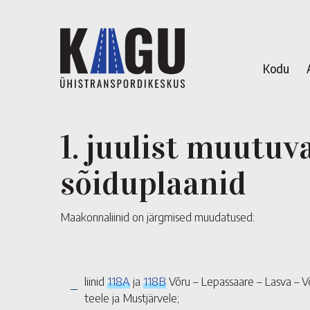
Kodu
1. juulist muutuv
sõiduplaanid
Maakonnaliinid on järgmised muudatused:
liinid
118A
ja
118B
Võru – Lepassaare – Lasva – V
teele ja Mustjärvele;