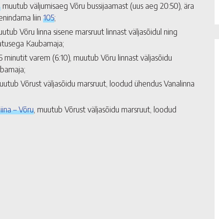
,
muutub väljumisaeg Võru bussijaamast (uus aeg 20:50), ära
enindama liin
105
;
uutub Võru linna sisene marsruut linnast väljasõidul ning
eatusega Kaubamaja;
5 minutit varem (6:10), muutub Võru linnast väljasõidu
ubamaja;
uutub Võrust väljasõidu marsruut, loodud ühendus Vanalinna
iina – Võru
, muutub Võrust väljasõidu marsruut, loodud