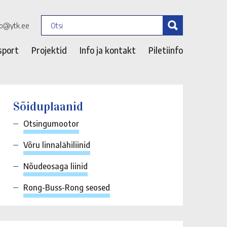
fo@ytk.ee
sport
Projektid
Info ja kontakt
Piletiinfo
Sõiduplaanid
Otsingumootor
Võru linnalähiliinid
Nõudeosaga liinid
Rong-Buss-Rong seosed