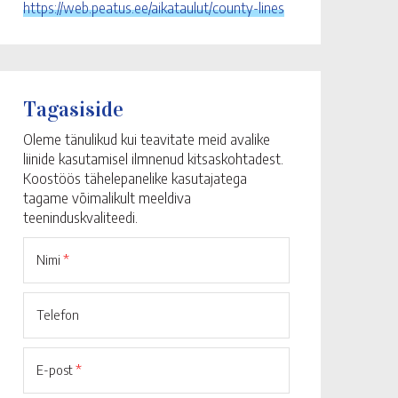
https://web.peatus.ee/aikataulut/county-lines
Tagasiside
Oleme tänulikud kui teavitate meid avalike
liinide kasutamisel ilmnenud kitsaskohtadest.
Koostöös tähelepanelike kasutajatega
tagame võimalikult meeldiva
teeninduskvaliteedi.
Nimi
*
Telefon
E-post
*