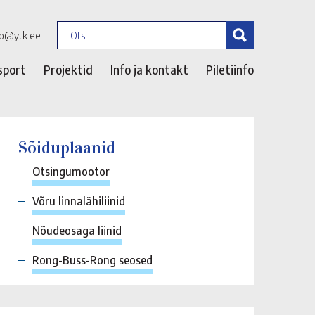
fo@ytk.ee
sport
Projektid
Info ja kontakt
Piletiinfo
Sõiduplaanid
Otsingumootor
Võru linnalähiliinid
Nõudeosaga liinid
Rong-Buss-Rong seosed