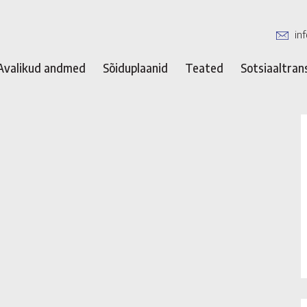
in
Avalikud andmed
Sõiduplaanid
Teated
Sotsiaaltran