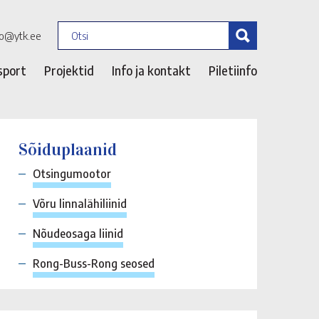
fo@ytk.ee
sport
Projektid
Info ja kontakt
Piletiinfo
Sõiduplaanid
Otsingumootor
Võru linnalähiliinid
Nõudeosaga liinid
Rong-Buss-Rong seosed