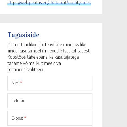
https://web.peatus.ee/aikataulut/county-lines
Tagasiside
Oleme tänulikud kui teavitate meid avalike
liinide kasutamisel ilmnenud kitsaskohtadest.
Koostöös tähelepanelike kasutajatega
tagame võimalikult meeldiva
teeninduskvaliteedi.
Nimi
*
Telefon
E-post
*