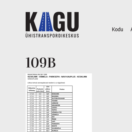
Kodu
109B