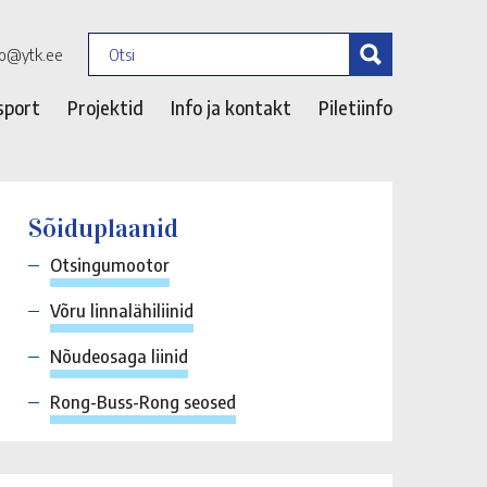
fo@ytk.ee
sport
Projektid
Info ja kontakt
Piletiinfo
Sõiduplaanid
Otsingumootor
Võru linnalähiliinid
Nõudeosaga liinid
Rong-Buss-Rong seosed