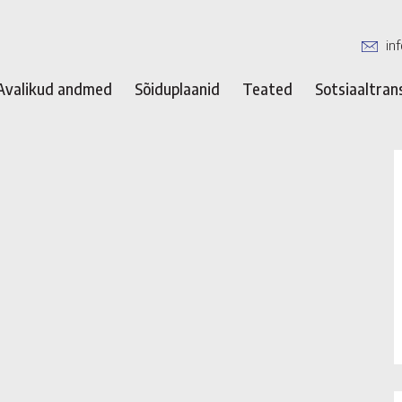
in
Avalikud andmed
Sõiduplaanid
Teated
Sotsiaaltran