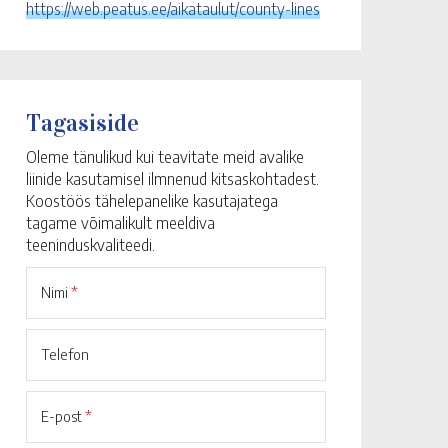
https://web.peatus.ee/aikataulut/county-lines
Tagasiside
Oleme tänulikud kui teavitate meid avalike
liinide kasutamisel ilmnenud kitsaskohtadest.
Koostöös tähelepanelike kasutajatega
tagame võimalikult meeldiva
teeninduskvaliteedi.
Nimi
*
Telefon
E-post
*