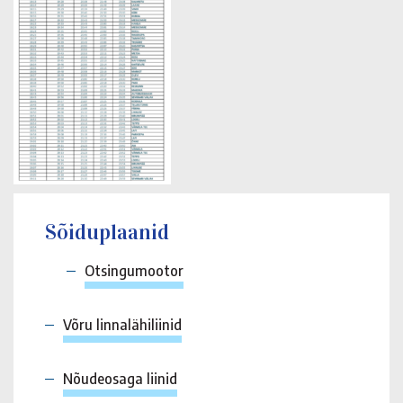
Sõiduplaanid
Otsingumootor
Võru linnalähiliinid
Nõudeosaga liinid