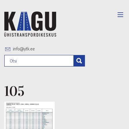
info@ytk.ee
105