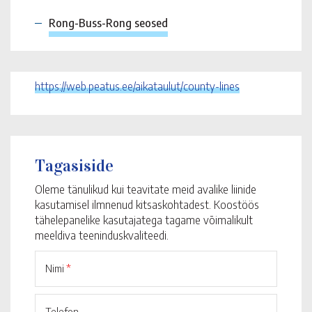
Rong-Buss-Rong seosed
https://web.peatus.ee/aikataulut/county-lines
Tagasiside
Oleme tänulikud kui teavitate meid avalike liinide
kasutamisel ilmnenud kitsaskohtadest. Koostöös
tähelepanelike kasutajatega tagame võimalikult
meeldiva teeninduskvaliteedi.
Nimi
*
Telefon