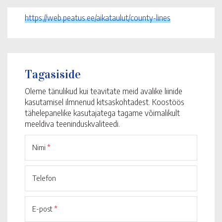
https://web.peatus.ee/aikataulut/county-lines
Tagasiside
Oleme tänulikud kui teavitate meid avalike liinide
kasutamisel ilmnenud kitsaskohtadest. Koostöös
tähelepanelike kasutajatega tagame võimalikult
meeldiva teeninduskvaliteedi.
Nimi
*
Telefon
E-post
*