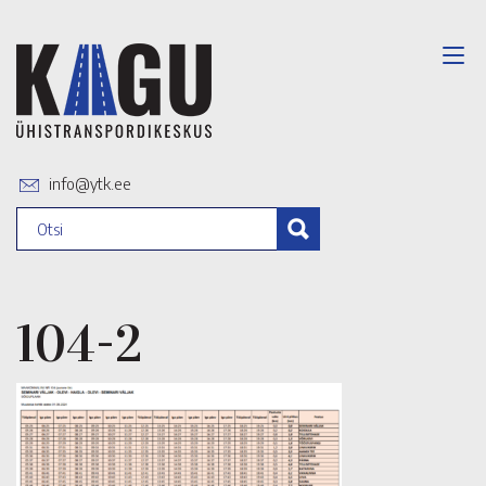
info@ytk.ee
104-2