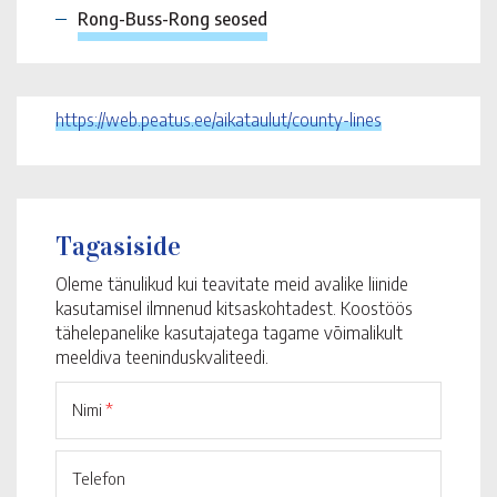
Rong-Buss-Rong seosed
https://web.peatus.ee/aikataulut/county-lines
Tagasiside
Oleme tänulikud kui teavitate meid avalike liinide
kasutamisel ilmnenud kitsaskohtadest. Koostöös
tähelepanelike kasutajatega tagame võimalikult
meeldiva teeninduskvaliteedi.
Nimi
*
Telefon