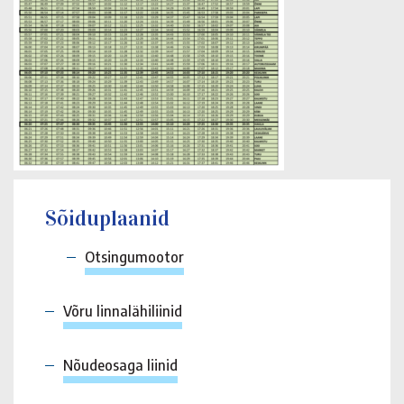
Sõiduplaanid
Otsingumootor
Võru linnalähiliinid
Nõudeosaga liinid