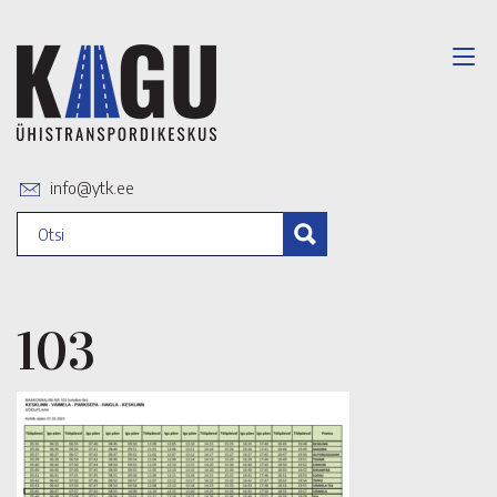
info@ytk.ee
103