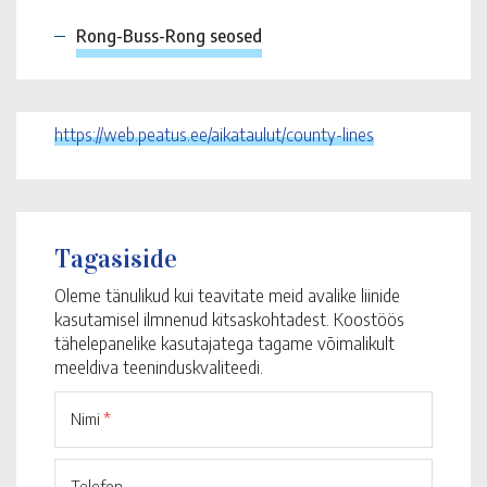
Rong-Buss-Rong seosed
https://web.peatus.ee/aikataulut/county-lines
Tagasiside
Oleme tänulikud kui teavitate meid avalike liinide
kasutamisel ilmnenud kitsaskohtadest. Koostöös
tähelepanelike kasutajatega tagame võimalikult
meeldiva teeninduskvaliteedi.
Nimi
*
Telefon