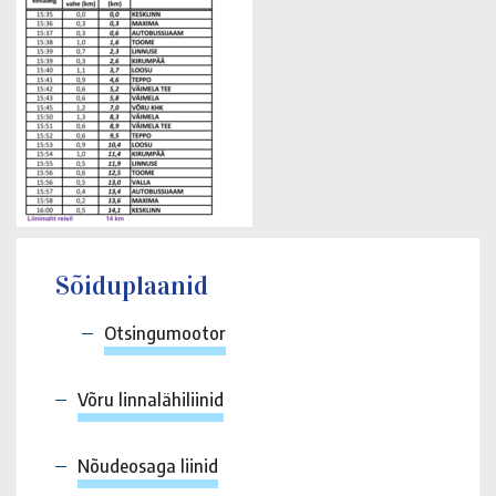
Sõiduplaanid
Otsingumootor
Võru linnalähiliinid
Nõudeosaga liinid