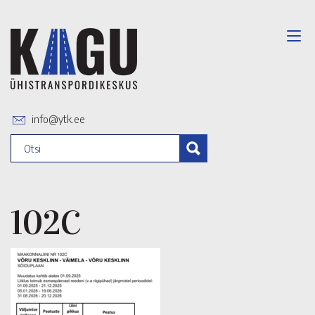
info@ytk.ee
102C