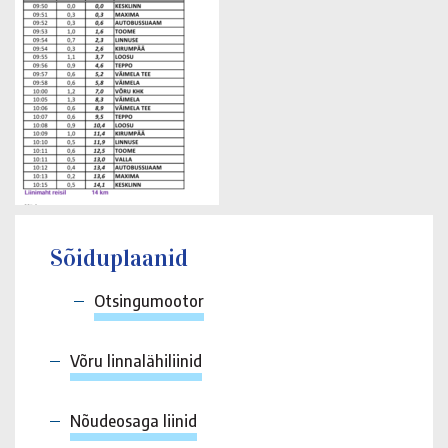
Sõiduplaanid
Otsingumootor
Võru linnalähiliinid
Nõudeosaga liinid