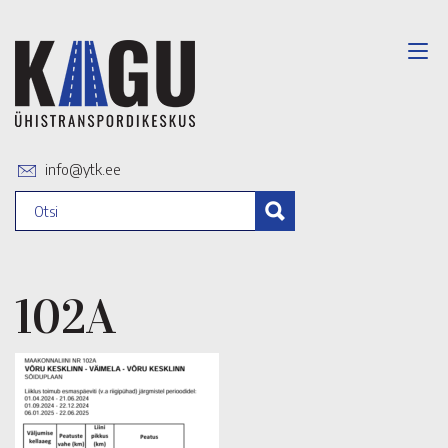
info@ytk.ee
102A