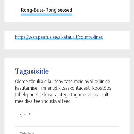
Rong-Buss-Rong seosed
https://web.peatus.ee/aikataulut/county-lines
Tagasiside
Oleme tänulikud kui teavitate meid avalike liinide
kasutamisel ilmnenud kitsaskohtadest. Koostöös
tähelepanelike kasutajatega tagame võimalikult
meeldiva teeninduskvaliteedi.
Nimi
*
Telefon