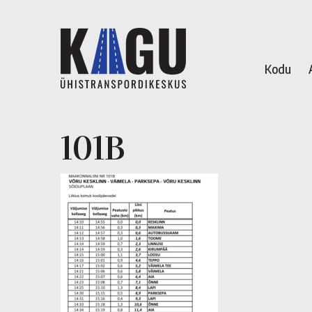
Kodu
101B