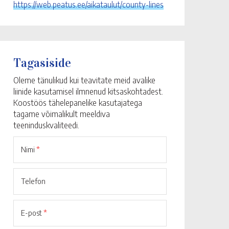
https://web.peatus.ee/aikataulut/county-lines
Tagasiside
Oleme tänulikud kui teavitate meid avalike
liinide kasutamisel ilmnenud kitsaskohtadest.
Koostöös tähelepanelike kasutajatega
tagame võimalikult meeldiva
teeninduskvaliteedi.
Nimi
*
Telefon
E-post
*