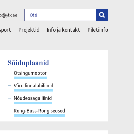
fo@ytk.ee
sport
Projektid
Info ja kontakt
Piletiinfo
Sõiduplaanid
Otsingumootor
Võru linnalähiliinid
Nõudeosaga liinid
Rong-Buss-Rong seosed