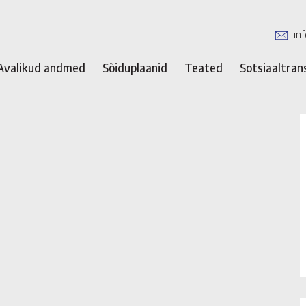
in
Avalikud andmed
Sõiduplaanid
Teated
Sotsiaaltran