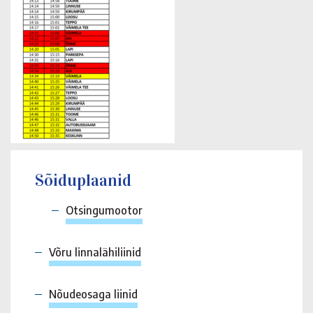
Sõiduplaanid
Otsingumootor
Võru linnalähiliinid
Nõudeosaga liinid