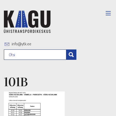
info@ytk.ee
101B