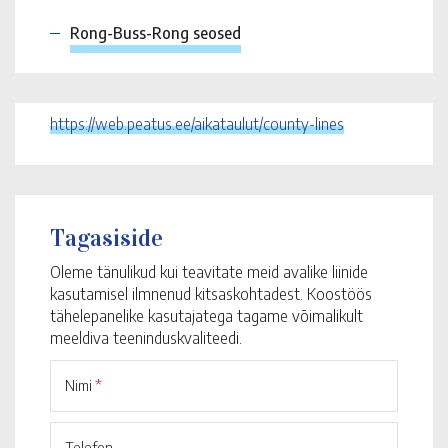
Rong-Buss-Rong seosed
https://web.peatus.ee/aikataulut/county-lines
Tagasiside
Oleme tänulikud kui teavitate meid avalike liinide
kasutamisel ilmnenud kitsaskohtadest. Koostöös
tähelepanelike kasutajatega tagame võimalikult
meeldiva teeninduskvaliteedi.
Nimi
*
Telefon