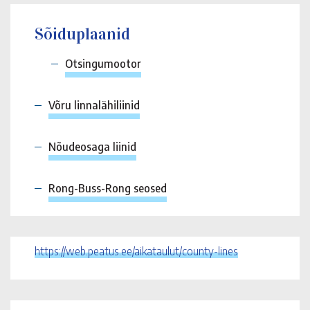
Sõiduplaanid
Otsingumootor
Võru linnalähiliinid
Nõudeosaga liinid
Rong-Buss-Rong seosed
https://web.peatus.ee/aikataulut/county-lines