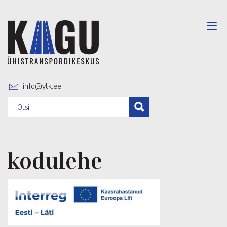
info@ytk.ee
kodulehe