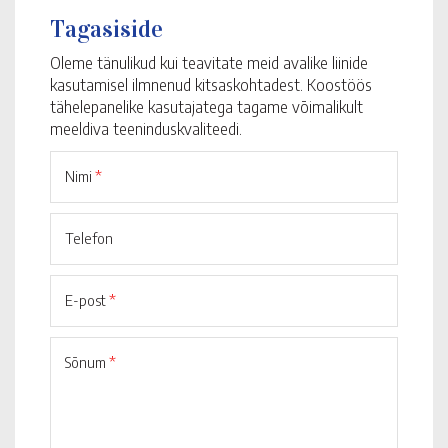
Tagasiside
Oleme tänulikud kui teavitate meid avalike liinide
kasutamisel ilmnenud kitsaskohtadest. Koostöös
tähelepanelike kasutajatega tagame võimalikult
meeldiva teeninduskvaliteedi.
Nimi
*
Telefon
E-post
*
Sõnum
*