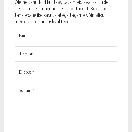
Oleme tänulikud kui teavitate meid avalike liinide
kasutamisel ilmnenud kitsaskohtadest. Koostöös
tähelepanelike kasutajatega tagame võimalikult
meeldiva teeninduskvaliteedi.
Nimi
*
Telefon
E-post
*
Sõnum
*