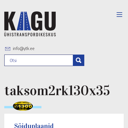
info@ytk.ee
taksom2rk130x35
Sõiduplaanid