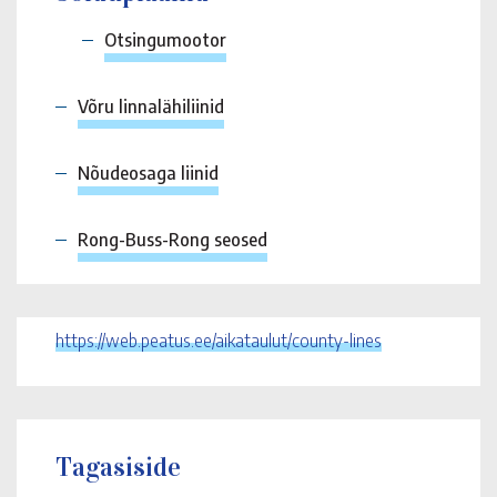
Otsingumootor
Võru linnalähiliinid
Nõudeosaga liinid
Rong-Buss-Rong seosed
https://web.peatus.ee/aikataulut/county-lines
Tagasiside