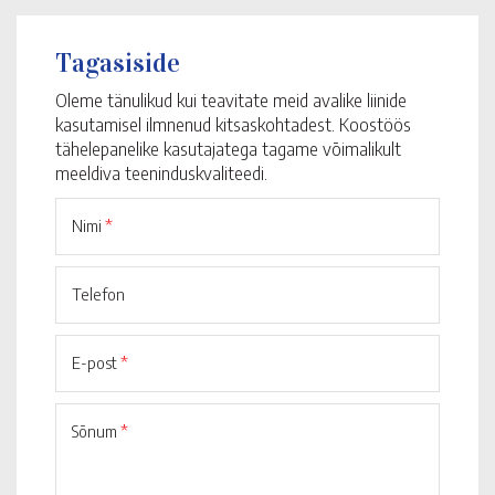
Tagasiside
Oleme tänulikud kui teavitate meid avalike liinide
kasutamisel ilmnenud kitsaskohtadest. Koostöös
tähelepanelike kasutajatega tagame võimalikult
meeldiva teeninduskvaliteedi.
Nimi
*
Telefon
E-post
*
Sõnum
*