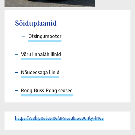
Sõiduplaanid
Otsingumootor
Võru linnalähiliinid
Nõudeosaga liinid
Rong-Buss-Rong seosed
https://web.peatus.ee/aikataulut/county-lines