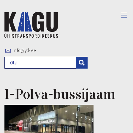
info@ytk.ee
1-Polva-bussijaam