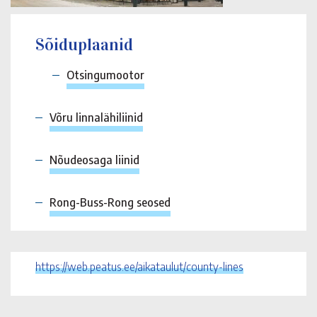
Sõiduplaanid
Otsingumootor
Võru linnalähiliinid
Nõudeosaga liinid
Rong-Buss-Rong seosed
https://web.peatus.ee/aikataulut/county-lines