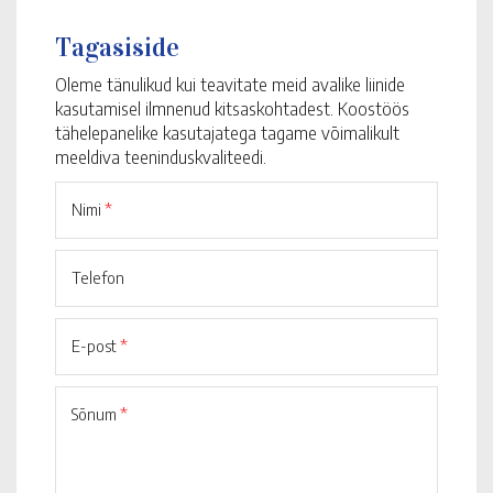
Tagasiside
Oleme tänulikud kui teavitate meid avalike liinide
kasutamisel ilmnenud kitsaskohtadest. Koostöös
tähelepanelike kasutajatega tagame võimalikult
meeldiva teeninduskvaliteedi.
Nimi
*
Telefon
E-post
*
Sõnum
*