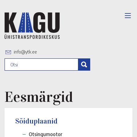
info@ytk.ee
Eesmärgid
Sõiduplaanid
Otsingumootor