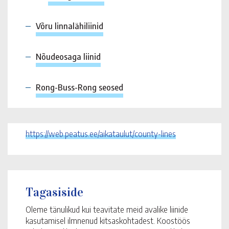
Võru linnalähiliinid
Nõudeosaga liinid
Rong-Buss-Rong seosed
https://web.peatus.ee/aikataulut/county-lines
Tagasiside
Oleme tänulikud kui teavitate meid avalike liinide
kasutamisel ilmnenud kitsaskohtadest. Koostöös